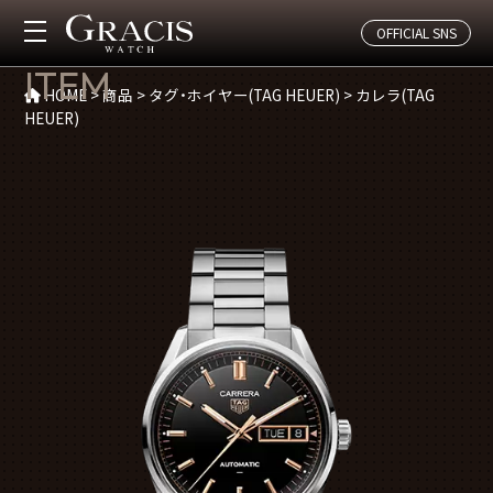
OFFICIAL SNS
商品(カレラ(TAG HEUER))
ITEM
HOME
>
商品
>
タグ・ホイヤー(TAG HEUER)
>
カレラ(TAG
HEUER)