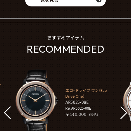
おすすめアイテム
RECOMMENDED
o-
エコ・ドライブ ワン（Eco-
Drive One）
AR5026-05A
Ref.AR5026-05A
￥440,000
(税込)