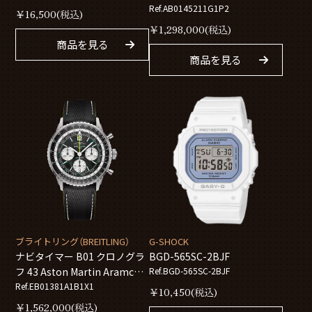
Ref.AB0145211G1P2
￥
16,500
(税込)
￥
1,298,000
(税込)
商品を見る
商品を見る
ブライトリング（BREITLING）
G-SHOCK
ナビタイマー B01 クロノグラ
BGD-565SC-2BJF
フ 43 Aston Martin Aramco
Ref.BGD-565SC-2BJF
Formula ONE™ team
Ref.EB01381A1B1X1
￥
10,450
(税込)
EB01381A1B1X1
￥
1,562,000
(税込)