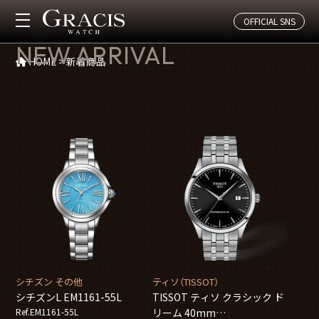
OFFICIAL SNS
新着商品
NEW ARRIVAL
HOME
>
新着商品
シチズン その他
ティソ（TISSOT）
シチズンL EM1161-55L
TISSOT ティソ クラシック ド
Ref.EM1161-55L
リーム 40mm