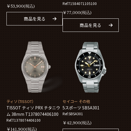
T1584071105100
Ref.T1584071105100
￥
53,900
(税込)
￥
77,000
(税込)
商品を見る
商品を見る
ティソ（TISSOT）
セイコー その他
TISSOT ティソ PRX チタニウ
5スポーツ SBSA301
ム 38mm T1378074406100
Ref.SBSA301
Ref.T1378074406100
￥
42,900
(税込)
￥
141,900
(税込)