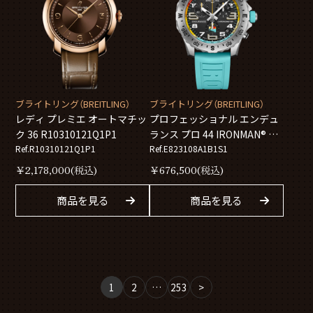
ブライトリング（BREITLING）
ブライトリング（BREITLING）
レディ プレミエ オートマチッ
プロフェッショナル エンデュ
ク 36 R10310121Q1P1
ランス プロ 44 IRONMAN® ワ
Ref.R10310121Q1P1
ールドチャンピオンシップ
Ref.E823108A1B1S1
2026 E823108A1B1S1
￥
2,178,000
(税込)
￥
676,500
(税込)
商品を見る
商品を見る
1
2
…
253
>