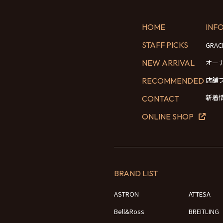
HOME
INF
STAFF PICKS
GRA
NEW ARRIVAL
オー
店舗
RECOMMENDED
新着
CONTACT
ONLINE SHOP
BRAND LIST
ASTRON
ATTESA
Bell&Ross
BREITLING