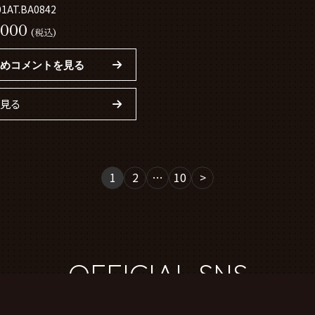
T.BA0842
01AT.BA0842
000
(税込)
めコメントを見る
見る
1
2
…
10
>
OFFICIAL SNS