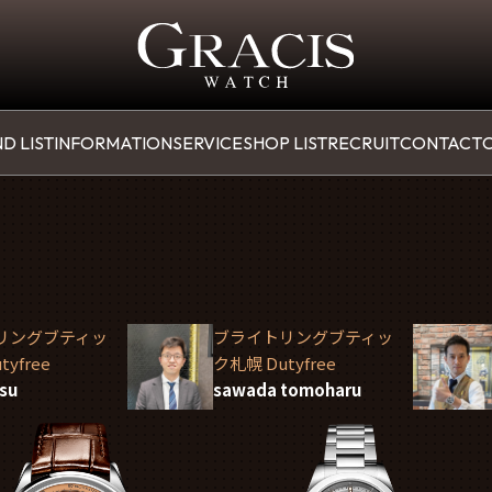
D LIST
INFORMATION
SERVICE
SHOP LIST
RECRUIT
CONTACT
O
リングブティッ
ブライトリングブティッ
yfree
ク札幌 Dutyfree
tsu
sawada tomoharu