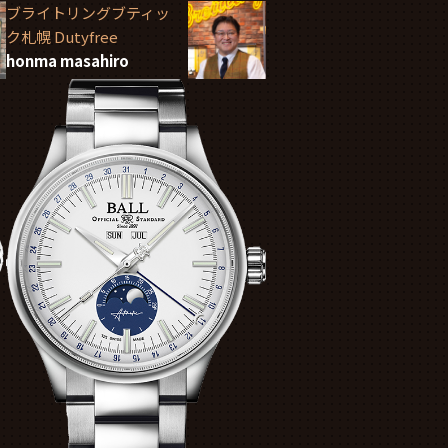
ブライトリングブティッ
ク札幌 Dutyfree
honma masahiro