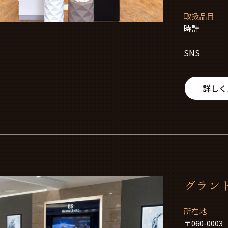
取扱品目
時計
SNS
詳しく
グラン
所在地
〒060-0003