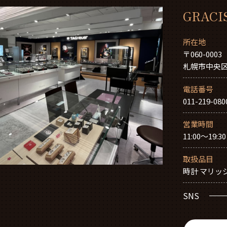
GRACI
所在地
〒060-0003
札幌市中央区北
電話番号
011-219-080
営業時間
11:00～19:3
取扱品目
時計 マリッ
SNS