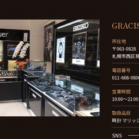
GRAC
所在地
〒063-0828
札幌市西区発
電話番号
011-668-080
営業時間
10:00～21:0
取扱品目
時計 マリッ
SNS