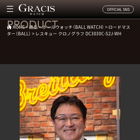
OFFICIAL SNS
商品紹介
PRODUCT
HOME
>
商品
>
ボールウォッチ（BALL WATCH）
>
ロードマス
ター（BALL）
>
レスキュー クロノグラフ DC3030C-S2J-WH