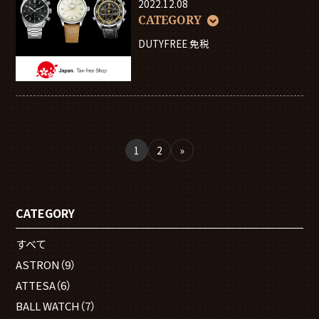
2022.12.08
CATEGORY
DUTYFREE 免税
1
2
»
CATEGORY
すべて
ASTRON
（9）
ATTESA
（6）
BALL WATCH
（7）