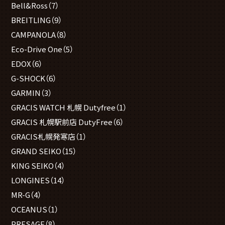
Bell&Ross
（7）
BREITLING
（9）
CAMPANOLA
（8）
Eco-Drive One
（5）
EDOX
（6）
G-SHOCK
（6）
GARMIN
（3）
GRACIS WATCH 札幌 Dutyfree
（1）
GRACIS 札幌駅前店 DutyFree
（6）
GRACIS札幌発寒店
（1）
GRAND SEIKO
（15）
KING SEIKO
（4）
LONGINES
（14）
MR-G
（4）
OCEANUS
（1）
PRESAGE
（8）