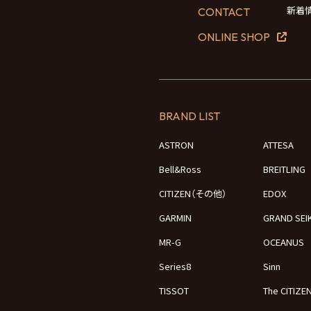
新着
CONTACT
ONLINE SHOP
BRAND LIST
ASTRON
ATTESA
Bell&Ross
BREITLING
CITIZEN（その他）
EDOX
GARMIN
GRAND SEI
MR-G
OCEANUS
Series8
Sinn
TISSOT
The CITIZE