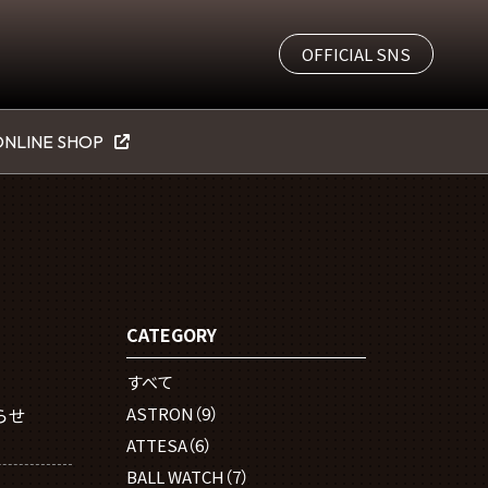
OFFICIAL SNS
NLINE SHOP
CATEGORY
すべて
らせ
ASTRON
（9）
ATTESA
（6）
BALL WATCH
（7）