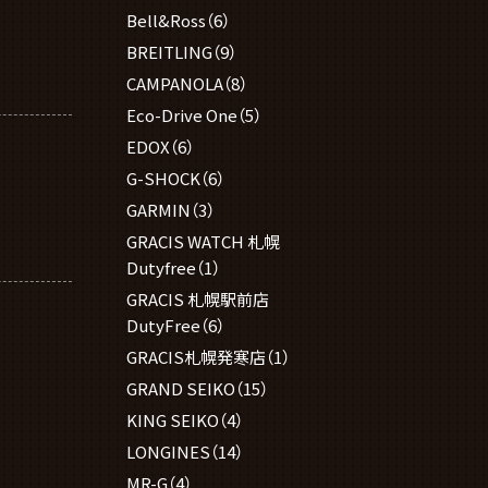
Bell&Ross
（6）
BREITLING
（9）
CAMPANOLA
（8）
Eco-Drive One
（5）
EDOX
（6）
G-SHOCK
（6）
GARMIN
（3）
GRACIS WATCH 札幌
Dutyfree
（1）
GRACIS 札幌駅前店
DutyFree
（6）
GRACIS札幌発寒店
（1）
GRAND SEIKO
（15）
KING SEIKO
（4）
LONGINES
（14）
MR-G
（4）