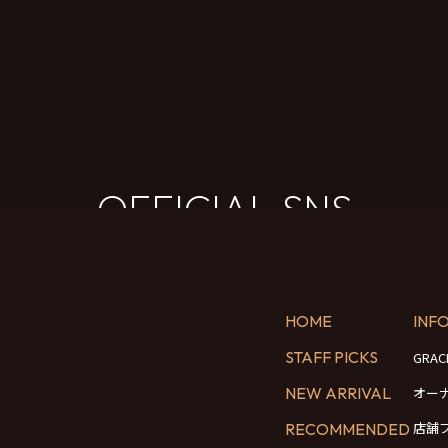
OFFICIAL SNS
HOME
INF
STAFF PICKS
GRA
NEW ARRIVAL
オー
店舗
RECOMMENDED