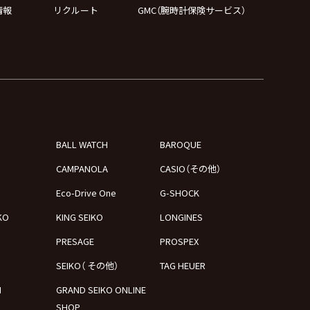
情報
リクルート
GMC（腕時計保険サービス）
BALL WATCH
BAROQUE
CAMPANOLA
CASIO（その他）
Eco-Drive One
G-SHOCK
KO
KING SEIKO
LONGINES
PRESAGE
PROSPEX
SEIKO（ その他）
TAG HEUER
N
GRAND SEIKO ONLINE
SHOP