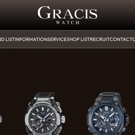
D LIST
INFORMATION
SERVICE
SHOP LIST
RECRUIT
CONTACT
O