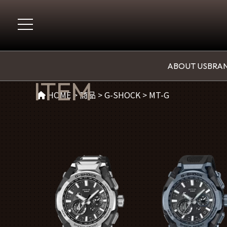
商品(MT-G)
ABOUT US
BRAN
ITEM
HOME
>
商品
>
G-SHOCK
>
MT-G