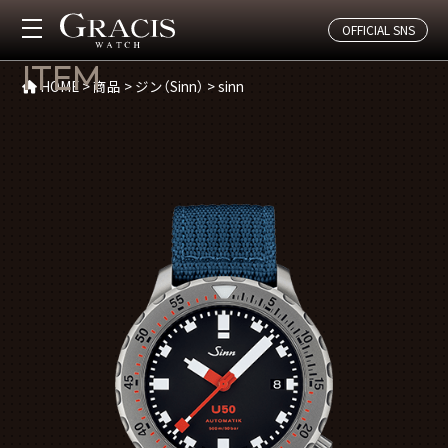
OFFICIAL SNS
商品(sinn)
ITEM
HOME
>
商品
>
ジン（Sinn）
>
sinn