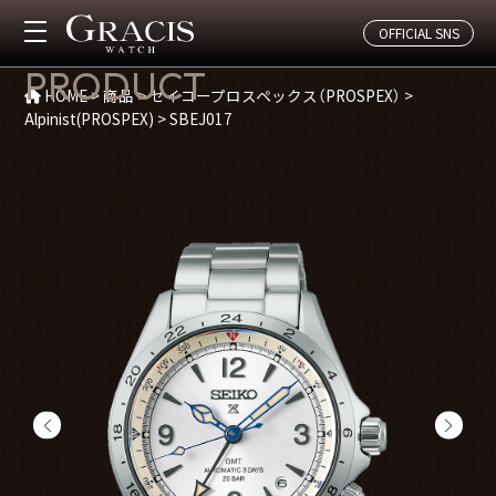
OFFICIAL SNS
商品紹介
PRODUCT
HOME
>
商品
>
セイコープロスペックス（PROSPEX）
>
Alpinist(PROSPEX)
>
SBEJ017