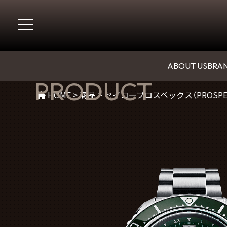
商品紹介
ABOUT US
BRAN
PRODUCT
HOME
>
商品
>
セイコープロスペックス（PROSPE