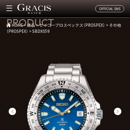
OFFICIAL SNS
商品紹介
PRODUCT
HOME
>
商品
>
セイコープロスペックス（PROSPEX）
>
その他
（PROSPEX）
>
SBDX059