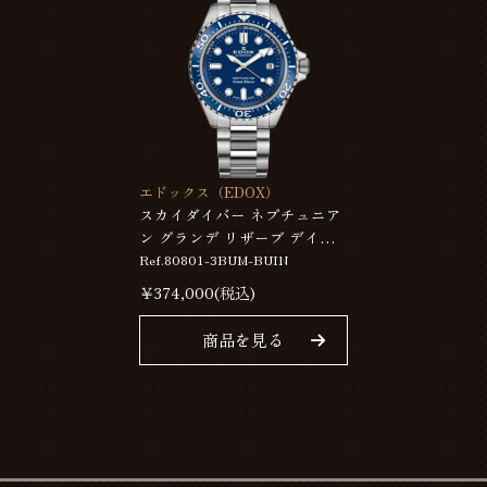
エドックス（EDOX）
スカイダイバー ネプチュニア
ン グランデ リザーブ デイト
オートマティック 80801-
Ref.80801-3BUM-BUIN
3BUM-BUIN
￥
374,000
(税込)
商品を見る