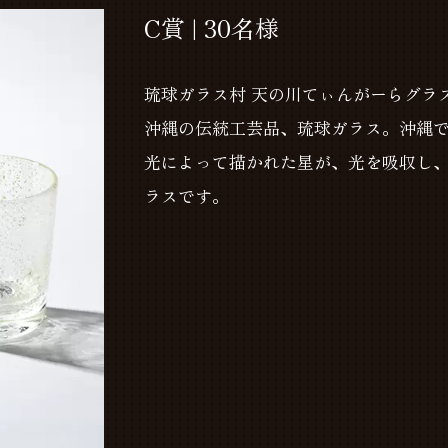
C賞 | 30名様
琉球ガラス村 天の川てぃんがーらグラス
沖縄の伝統工芸品、琉球ガラス。沖縄
光によって描かれた星が、光を吸収し
ラスです。