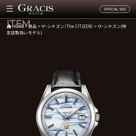
OFFICIAL SNS
商品(ザ・シチズン(特定店取扱いモデル))
ITEM
HOME
>
商品
>
ザ・シチズン（The CITIZEN）
>
ザ・シチズン(特
定店取扱いモデル)