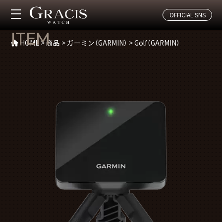
OFFICIAL SNS
商品(Golf（GARMIN）)
ITEM
HOME
>
商品
>
ガーミン（GARMIN）
>
Golf（GARMIN）