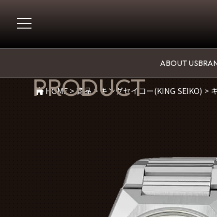
商品紹介
ABOUT US
BRAN
PRODUCT
HOME
>
商品
>
キングセイコー(KING SEIKO)
>