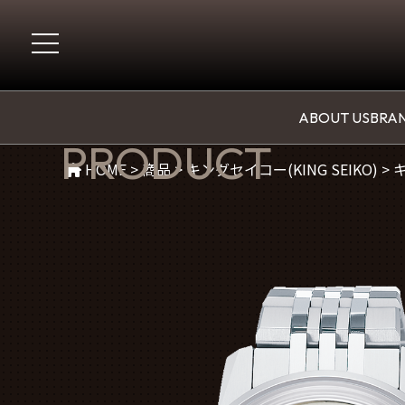
商品紹介
ABOUT US
BRAN
PRODUCT
HOME
>
商品
>
キングセイコー(KING SEIKO)
>