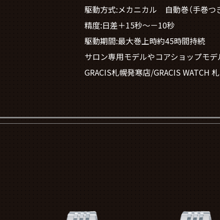
駆動方式:メカニカル 自動巻（手巻つ
精度:日差＋15秒～－10秒
駆動期間:最大巻上時約45時間持続
サロン専用モデルやコアショップモデ
GRACIS札幌発寒店/GRACIS WA