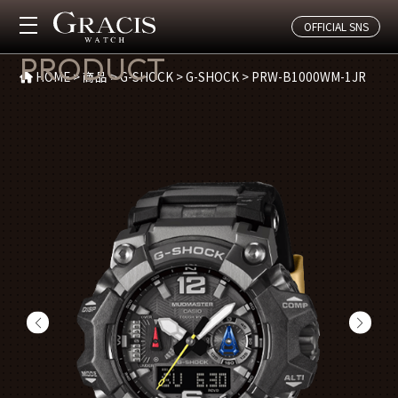
OFFICIAL SNS
商品紹介
PRODUCT
HOME
>
商品
>
G-SHOCK
>
G-SHOCK
>
PRW-B1000WM-1JR