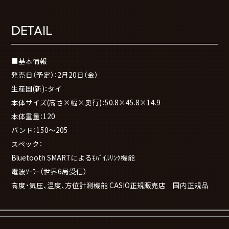
DETAIL
■基本情報
発売日（予定）：2月20日（金）
生産国(新)：タイ
本体サイズ(高さ×幅×奥行)：50.8×45.8×14.9
本体重量：120
バンド：150～205
スペック：
Bluetooth SMARTによるﾓﾊﾞｲﾙﾘﾝｸ機能
電波ｿｰﾗｰ（世界6局受信）
高度・気圧、温度、方位計測機能 CASIO正規販売店 国内正規品