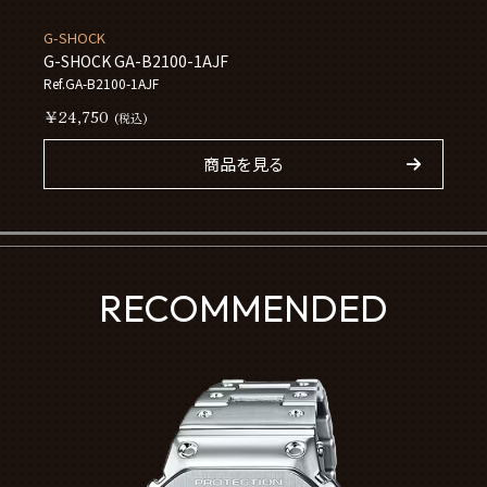
G-SHOCK
G-SHOCK GA-B2100-1AJF
Ref.GA-B2100-1AJF
￥24,750
(税込)
商品を見る
RECOMMENDED