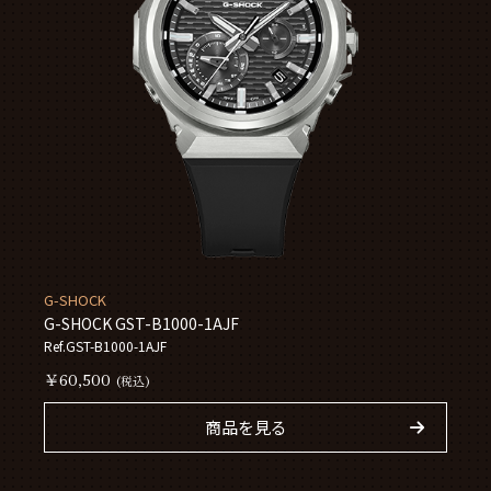
G-SHOCK
G-SHOCK GST-B1000-1AJF
Ref.GST-B1000-1AJF
￥60,500
(税込)
商品を見る