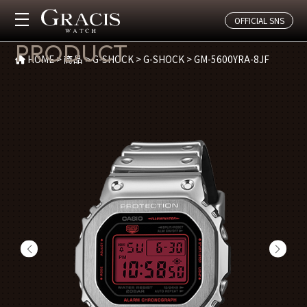
OFFICIAL SNS
商品紹介
PRODUCT
HOME
>
商品
>
G-SHOCK
>
G-SHOCK
>
GM-5600YRA-8JF