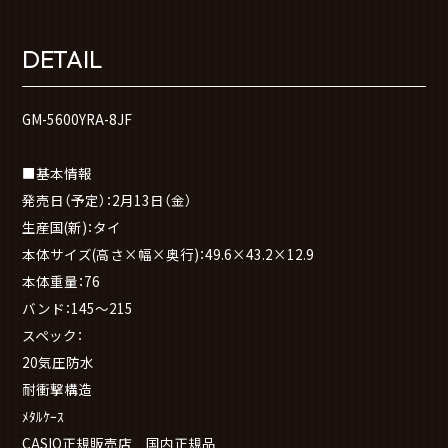
DETAIL
GM-5600YRA-8JF
■基本情報
発売日（予定）：2月13日（金）
生産国(新)：タイ
本体サイズ(高さ×幅×奥行)：49.6×43.2×12.9
本体重量：76
バンド：145～215
スペック：
20気圧防水
耐衝撃構造
ﾒﾀﾙｹｰｽ
CASIO正規販売店 国内正規品