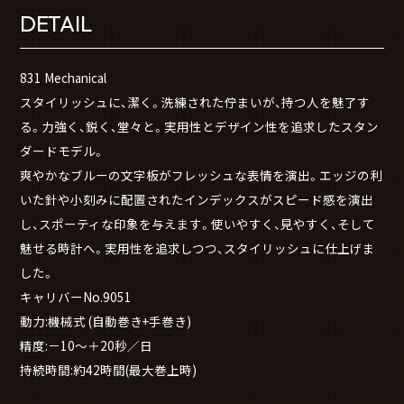
DETAIL
831 Mechanical
スタイリッシュに、潔く。洗練された佇まいが、持つ人を魅了す
る。力強く、鋭く、堂々と。実用性とデザイン性を追求したスタン
ダードモデル。
爽やかなブルーの文字板がフレッシュな表情を演出。エッジの利
いた針や小刻みに配置されたインデックスがスピード感を演出
し、スポーティな印象を与えます。使いやすく、見やすく、そして
魅せる時計へ。実用性を追求しつつ、スタイリッシュに仕上げま
した。
キャリバーNo.9051
動力:機械式 (自動巻き+手巻き)
精度:－10～＋20秒／日
持続時間:約42時間(最大巻上時)