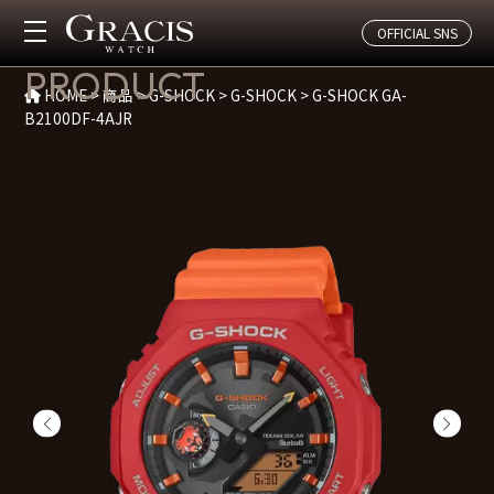
OFFICIAL SNS
商品紹介
PRODUCT
HOME
>
商品
>
G-SHOCK
>
G-SHOCK
>
G-SHOCK GA-
B2100DF-4AJR