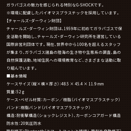
ガラパゴスの魅力を感じられる特別なG-SHOCKです。
※環境に配慮したバイオマスプラスチックを採用しています。
【チャールズ・ダーウィン財団】
チャールズ・ダーウィン財団は、1959年に初めてガラパゴスで保
全活動を開始し、チャールズ・ダーウィン研究所を運営している
国際非営利団体です。現在、世界中から100名を超えるスタッフ
が集まり、ガラパゴス諸島の陸海の生き物や生態系の調査、島の
自然保護活動、地域住民への環境教育など、さまざまな活動に取
り組んでいます。
■基本情報
ケースサイズ（縦×横×厚さ）：48.5 × 45.4 × 11.9 mm
質量：52 g
ケース・ベゼル材質：カーボン／樹脂（バイオマスプラスチック）
バンド：樹脂バンド（バイオマスプラスチック）
構造：耐衝撃構造（ショックレジスト）、カーボンコアガード構造
防水性：20気圧防水