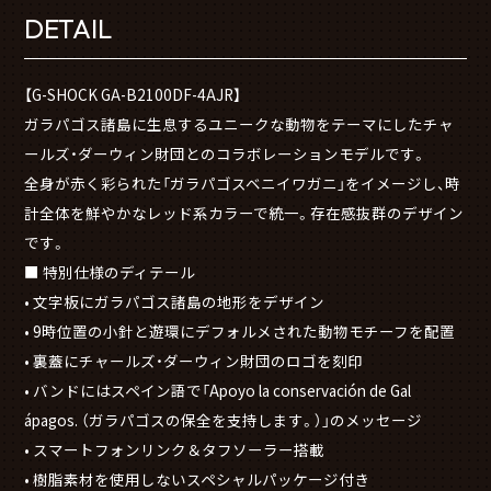
DETAIL
【G-SHOCK GA-B2100DF-4AJR】
ガラパゴス諸島に生息するユニークな動物をテーマにしたチャ
ールズ・ダーウィン財団とのコラボレーションモデルです。
全身が赤く彩られた「ガラパゴスベニイワガニ」をイメージし、時
計全体を鮮やかなレッド系カラーで統一。存在感抜群のデザイン
です。
■ 特別仕様のディテール
• 文字板にガラパゴス諸島の地形をデザイン
• 9時位置の小針と遊環にデフォルメされた動物モチーフを配置
• 裏蓋にチャールズ・ダーウィン財団のロゴを刻印
• バンドにはスペイン語で「Apoyo la conservación de Gal
ápagos. （ガラパゴスの保全を支持します。）」のメッセージ
• スマートフォンリンク＆タフソーラー搭載
• 樹脂素材を使用しないスペシャルパッケージ付き