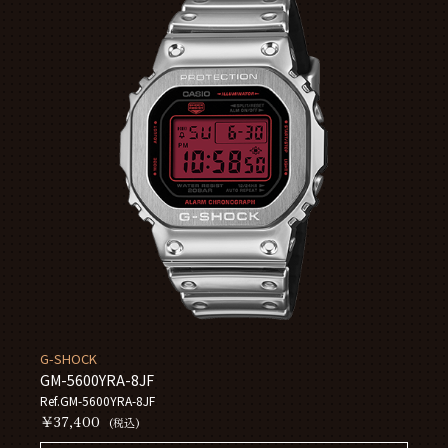
G-SHOCK
GM-5600YRA-8JF
Ref.GM-5600YRA-8JF
￥37,400
(税込)