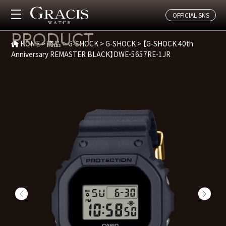
OFFICIAL SNS
商品紹介
PRODUCT
HOME
>
商品
>
G-SHOCK
>
G-SHOCK
>
【G-SHOCK 40th
Anniversary REMASTER BLACK】DWE-5657RE-1JR