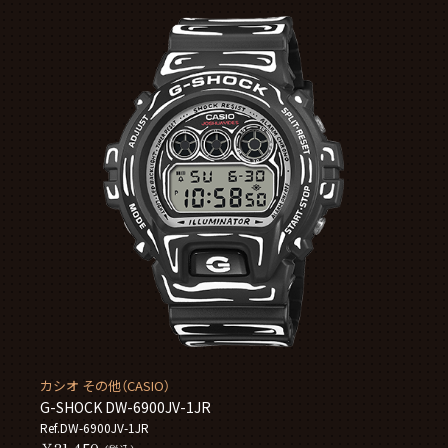
カシオ その他（CASIO）
G-SHOCK DW-6900JV-1JR
Ref.DW-6900JV-1JR