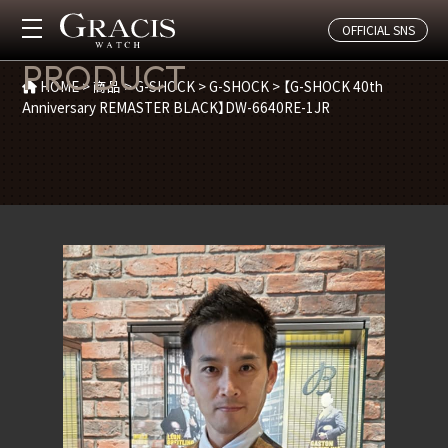
OFFICIAL SNS
商品紹介
PRODUCT
HOME
>
商品
>
G-SHOCK
>
G-SHOCK
>
【G-SHOCK 40th
Anniversary REMASTER BLACK】DW-6640RE-1JR