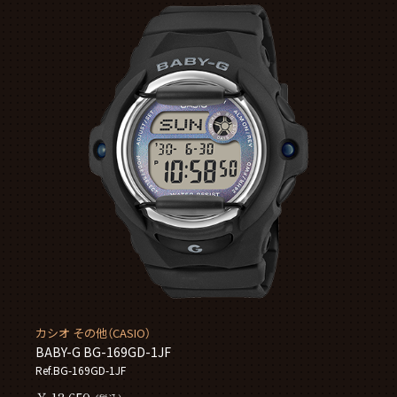
カシオ その他（CASIO）
BABY-G BG-169GD-1JF
Ref.BG-169GD-1JF
￥ 12,650