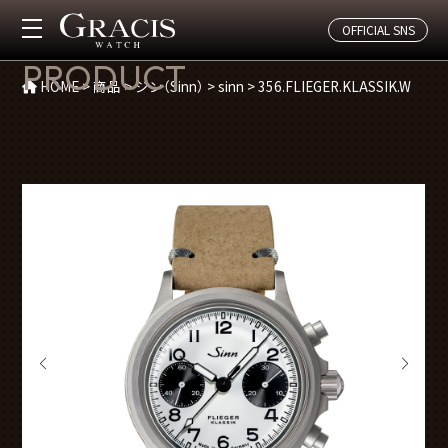
OFFICIAL SNS
商品紹介
PRODUCT
HOME
>
商品
>
ジン（Sinn）
>
sinn
>
356.FLIEGER.KLASSIK.W