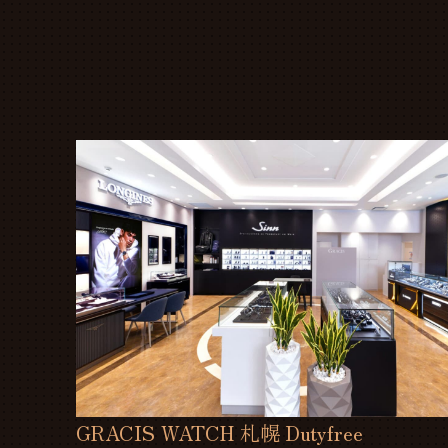
GRACIS WATCH 札幌 Dutyfree