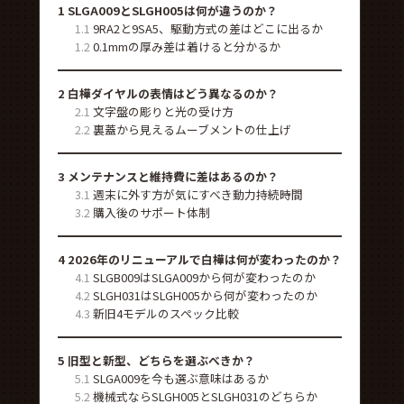
1
SLGA009とSLGH005は何が違うのか？
1.1
9RA2と9SA5、駆動方式の差はどこに出るか
1.2
0.1mmの厚み差は着けると分かるか
2
白樺ダイヤルの表情はどう異なるのか？
2.1
文字盤の彫りと光の受け方
2.2
裏蓋から見えるムーブメントの仕上げ
3
メンテナンスと維持費に差はあるのか？
3.1
週末に外す方が気にすべき動力持続時間
3.2
購入後のサポート体制
4
2026年のリニューアルで白樺は何が変わったのか？
4.1
SLGB009はSLGA009から何が変わったのか
4.2
SLGH031はSLGH005から何が変わったのか
4.3
新旧4モデルのスペック比較
5
旧型と新型、どちらを選ぶべきか？
5.1
SLGA009を今も選ぶ意味はあるか
5.2
機械式ならSLGH005とSLGH031のどちらか