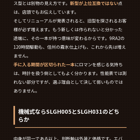
ス型とは別物の見え方です。
新型が上位互換ではない
点
は、店頭でもお伝えしています。
そしてリニューアルが発表されると、旧型を探されるお客
様が必ず増えます。もう新しくは作られないと分かった
途端に、その一本が持つ意味が変わるからです。9RA2の
120時間駆動も、信州の霧氷仕上げも、これから先は増え
ません。
手に入る期間が区切られた一本
にロマンを感じる気持ち
は、時計を扱う側としてもよく分かります。性能表では測
れない部分ですが、選ぶ理由として決して弱いものでは
ありません。
機械式ならSLGH005とSLGH031のどち
らか
中身が同一である以上、判断軸は外装と価格です。エバ