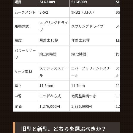
項目
SLGA009
SLGB009
SLGH005
ムーブメント
9RA2
9RB2（U.F.A.）
9SA5
スプリングドライ
駆動方式
スプリングドライブ
メカニカ
ブ
精度
月差±10秒
年差±20秒
日差+5〜-
パワーリザー
約120時間
約72時間
約80時間
ブ
ステンレススチー
エバーブリリアントスチ
ステンレ
ケース素材
ル
ール
ル
厚さ
11.8mm
11.7mm
11.7mm
中留
三つ折れ方式
微調整機構つき
三つ折れ
定価
1,276,000円
1,386,000円
1,276,00
旧型と新型、どちらを選ぶべきか？