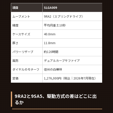
項目
SLGA009
SLGH
ムーブメント
9RA2（スプリングドライブ）
9SA
精度
平均月差±10秒
平均日
ケースサイズ
40.0mm
40.0
厚さ
11.8mm
11.7
パワーリザーブ
約120時間
約80
風防
デュアルカーブサファイア
ボック
ダイヤルのモチーフ
信州の白樺林
雫石の
定価
1,276,000円（税込｜2026年7月現在）
1,27
9RA2と9SA5、駆動方式の差はどこに出
るか