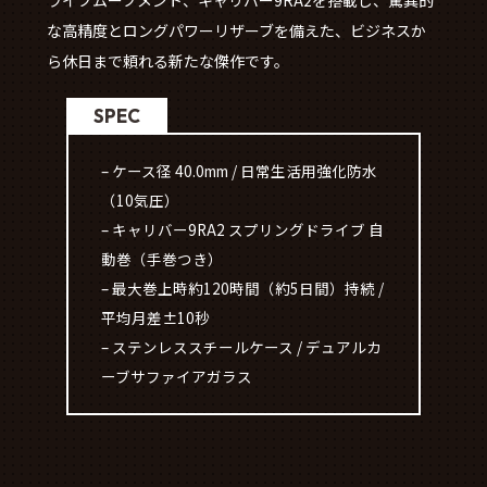
ライブムーブメント、キャリバー9RA2を搭載し、驚異的
な高精度とロングパワーリザーブを備えた、ビジネスか
ら休日まで頼れる新たな傑作です。
SPEC
– ケース径 40.0mm / 日常生活用強化防水
（10気圧）
– キャリバー9RA2 スプリングドライブ 自
動巻（手巻つき）
– 最大巻上時約120時間（約5日間）持続 /
平均月差±10秒
– ステンレススチールケース / デュアルカ
ーブサファイアガラス