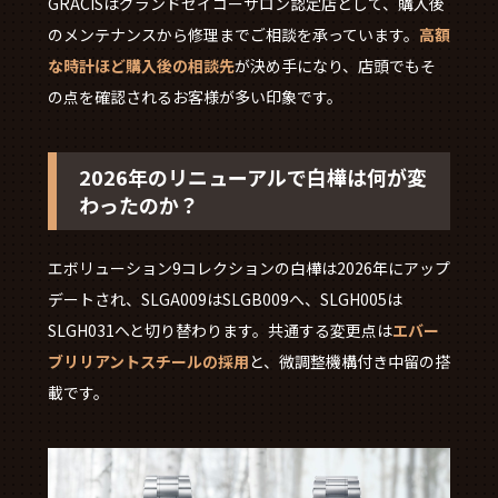
GRACISはグランドセイコーサロン認定店として、購入後
のメンテナンスから修理までご相談を承っています。
高額
な時計ほど購入後の相談先
が決め手になり、店頭でもそ
の点を確認されるお客様が多い印象です。
2026年のリニューアルで白樺は何が変
わったのか？
エボリューション9コレクションの白樺は2026年にアップ
デートされ、SLGA009はSLGB009へ、SLGH005は
SLGH031へと切り替わります。共通する変更点は
エバー
ブリリアントスチールの採用
と、微調整機構付き中留の搭
載です。