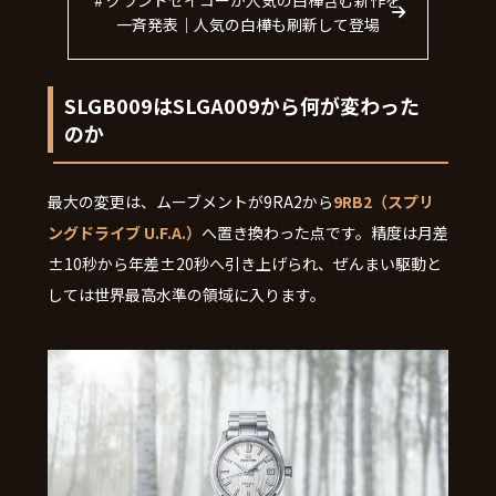
一斉発表｜人気の白樺も刷新して登場
SLGB009はSLGA009から何が変わった
のか
最大の変更は、ムーブメントが9RA2から
9RB2（スプリ
ングドライブ U.F.A.）
へ置き換わった点です。精度は月差
±10秒から年差±20秒へ引き上げられ、ぜんまい駆動と
しては世界最高水準の領域に入ります。