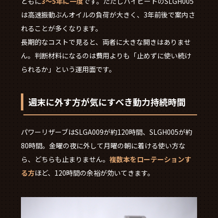
ともに
3〜5年に一度
です。ただしハイビートのSLGH005
は高速振動ぶんオイルの負荷が大きく、3年前後で案内さ
れることが多くなります。
長期的なコストで見ると、両者に大きな開きはありませ
ん。判断材料になるのは費用よりも「止めずに使い続け
られるか」という運用面です。
週末に外す方が気にすべき動力持続時間
パワーリザーブはSLGA009が約120時間、SLGH005が約
80時間。金曜の夜に外して月曜の朝に着ける使い方な
ら、どちらも止まりません。
複数本をローテーションす
る方
ほど、120時間の余裕が効いてきます。