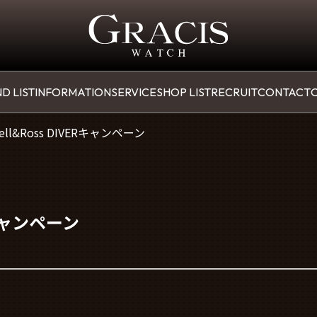
D LIST
INFORMATION
SERVICE
SHOP LIST
RECRUIT
CONTACT
O
ell&Ross DIVERキャンペーン
Rキャンペーン