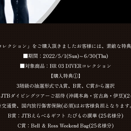
コレクション
」をご購入頂きましたお客様には、素敵な特
■期間：
2022/5/1(Sun)
～
6/30(Thu)
■対象商品：
BR 03 DIVER
コレクション
【購入特典①】
3
階級の抽選形式で
A
賞、
B
賞、
C
賞から選択
：
JTB
ダイビングツアーご招待
(
沖縄本島・宮古島・伊豆
)(2
※
交通費、国内旅行傷害保険
(
必須
)
はお客様負担となります
B
賞：
JTB
えらべるギフト
たびもの撰華
(25
名様分
)
C
賞：
Bell
＆
Ross
Weekend Bag(25
名様分
)