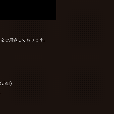
典をご用意しております。
名
5
組
)
。