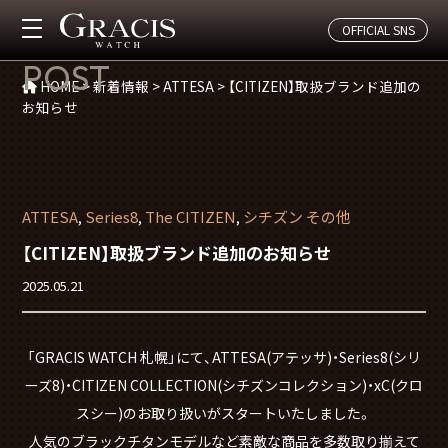
OFFICIAL SNS
投稿
POST
HOME
>
新着情報
>
ATTESA
>
【CITIZEN】取扱ブランド追加の
お知らせ
ATTESA
Series8
The CITIZEN
シチズン その他
,
,
,
【CITIZEN】取扱ブランド追加のお知らせ
2025.05.21
「GRACIS WATCH 札幌」にて、ATTESA(アテッサ)・Series8(シリ
ーズ8)・CITIZEN COLLECTION(シチズンコレクション)・xC(クロ
スシー)のお取り扱いがスタートいたしました。
人気のブラックチタンモデルなど素敵な商品を多数取り揃えて