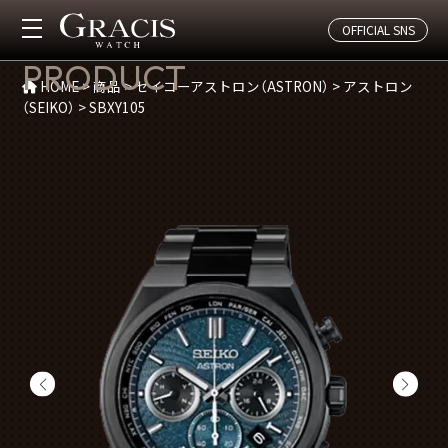
OFFICIAL SNS
商品紹介
PRODUCT
HOME
>
商品
>
セイコーアストロン（ASTRON）
>
アストロン
（SEIKO）
>
SBXY105