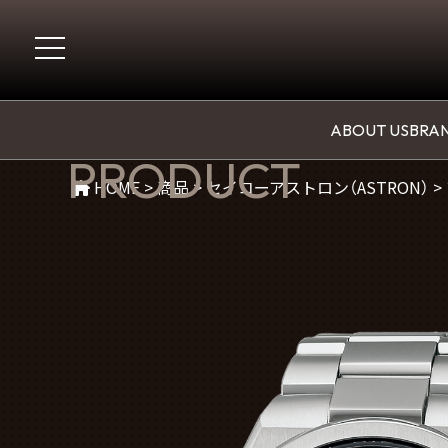
商品紹介
ABOUT US
BRAN
PRODUCT
HOME
>
商品
>
セイコーアストロン（ASTRON）
>