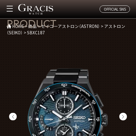
OFFICIAL SNS
商品紹介
PRODUCT
HOME
>
商品
>
セイコーアストロン（ASTRON）
>
アストロン
（SEIKO）
>
SBXC187