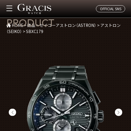
OFFICIAL SNS
商品紹介
PRODUCT
HOME
>
商品
>
セイコーアストロン（ASTRON）
>
アストロン
（SEIKO）
>
SBXC179