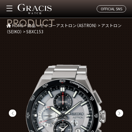
OFFICIAL SNS
商品紹介
PRODUCT
HOME
>
商品
>
セイコーアストロン（ASTRON）
>
アストロン
（SEIKO）
>
SBXC153