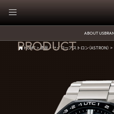
商品紹介
ABOUT US
BRAN
PRODUCT
HOME
>
商品
>
セイコーアストロン（ASTRON）
>