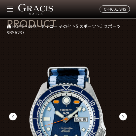
OFFICIAL SNS
商品紹介
PRODUCT
HOME
>
商品
>
セイコー その他
>
5 スポーツ
>
5 スポーツ
SBSA237