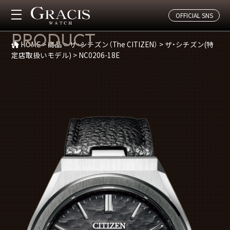
OFFICIAL SNS
商品紹介
PRODUCT
HOME
>
商品
>
ザ・シチズン（The CITIZEN）
>
ザ・シチズン(特
定店取扱いモデル)
>
NC0206-18E