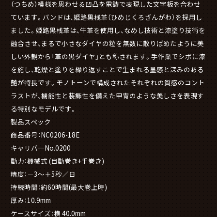
（つちめ）模様を思わせる凹凸を電鋳で表現した文字板を合わせ
ています。バンドは、姫路黒桟革（ひめじくろざんがわ）を採用し
ました。姫路黒桟革は、牛革を使用し、なめし技術と漆塗り技術を
融合させ、まるで小さなダイヤの粒を無数に散りばめたように美
しい外観から「革の黒ダイヤ」とも称されます。手作業でシボに漆
を施し、乾燥と塗りを繰り返すことで生まれる量感と深みのある
艶が特長です。モノトーンで構成されたそれぞれの質感のコント
ラストが、機能性と装飾性を備えた甲冑のような美しさを表現す
る特別なモデルです。
製品スペック
商品番号：NC0206-18E
キャリバーNo.0200
動力：機械式 (自動巻き+手巻き)
精度：－3～＋5秒／日
持続時間：約60時間(最大巻上時)
厚み：10.9mm
ケースサイズ：横 40.0mm