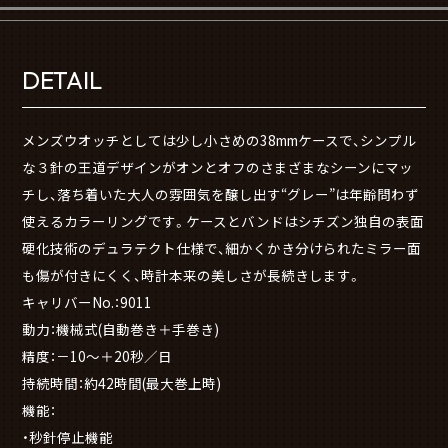
DETAIL
メンズウオッチとしては少し小さめの38mmケースで、シンプル
な３針の王道デザインがオンとオフのさまざまなシーンにマッ
チし、落ち着いた大人の雰囲気を醸し出す“グレー”は年齢問わず
使えるカラーリングです。ケースとバンドはシチズン独自の表面
硬化技術のデュラテクト仕様で、細かくかき分けられたミラー面
も傷が付きにくく、時計本来の美しさが長続きします。
キャリバーNo.：9011
動力：機械式(自動巻き＋手巻き)
精度：－10～＋20秒／日
持続時間：約42時間(最大巻上時)
機能：
・秒針停止機能