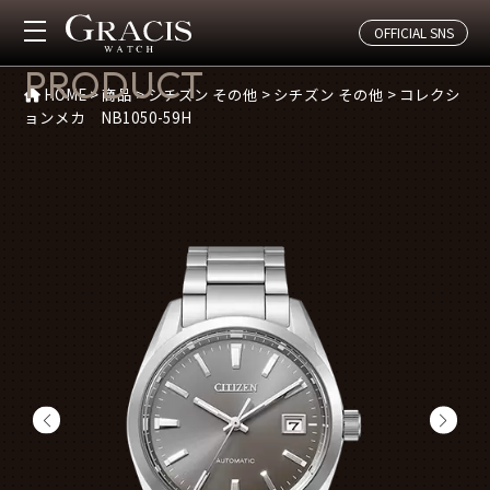
OFFICIAL SNS
商品紹介
PRODUCT
HOME
>
商品
>
シチズン その他
>
シチズン その他
>
コレクシ
ョンメカ NB1050-59H