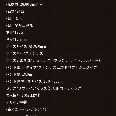
・振動数：28,800回／時
・石数：24石
・日付表示
・日付早修正機能
重量：132g
厚み：10.5mm
ケースサイズ：横 38.0mm
ケース素材：ステンレス
ケース表面処理：デュラテクトプラチナ(ライトシルバー色)
バンド素材・タイプ：ステンレス 三ツ折れプッシュタイプ
バンド幅：19.0mm
バンド調整可能サイズ：130～205mm
ガラス：サファイアガラス（無反射コーティング）
防水性能：10気圧防水
デザイン特徴：
・夜光(針＋インデックス)