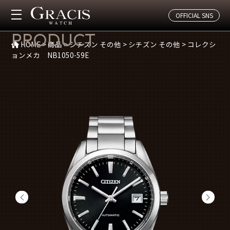
OFFICIAL SNS
商品紹介
PRODUCT
HOME
>
商品
>
シチズン その他
>
シチズン その他
>
コレクシ
ョンメカ NB1050-59E