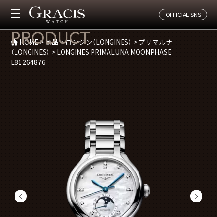
OFFICIAL SNS
商品紹介
PRODUCT
HOME
>
商品
>
ロンジン（LONGINES）
>
プリマルナ
（LONGINES）
>
LONGINES PRIMALUNA MOONPHASE
L81264876