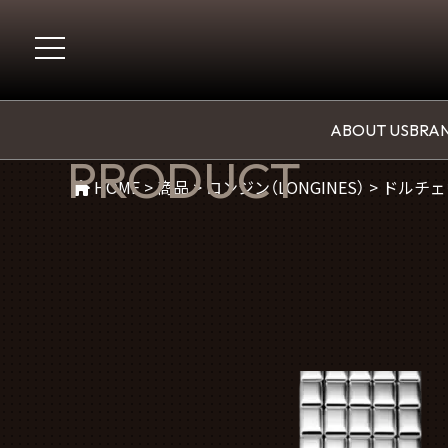
商品紹介
ABOUT US
BRAN
PRODUCT
HOME
>
商品
>
ロンジン（LONGINES）
>
ドルチェヴ