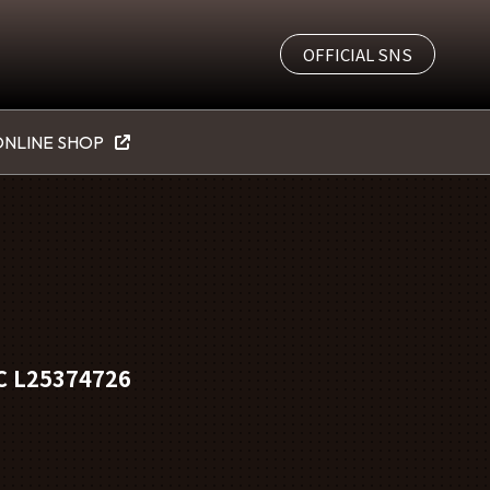
OFFICIAL SNS
NLINE SHOP
C L25374726