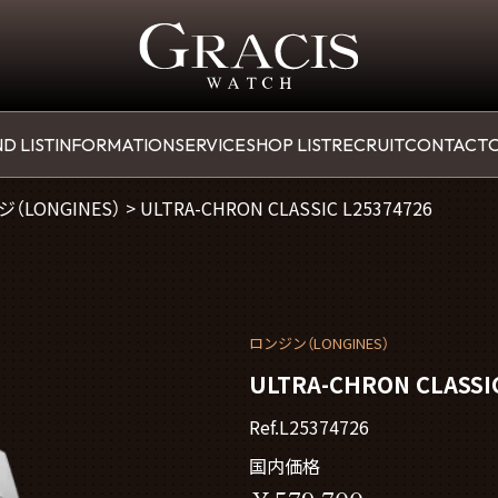
D LIST
INFORMATION
SERVICE
SHOP LIST
RECRUIT
CONTACT
O
（LONGINES）
>
ULTRA-CHRON CLASSIC L25374726
ロンジン（LONGINES）
ULTRA-CHRON CLASSI
Ref.L25374726
国内価格