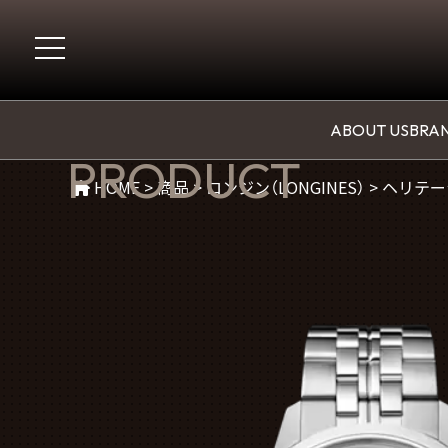
商品紹介
ABOUT US
BRAN
PRODUCT
HOME
>
商品
>
ロンジン（LONGINES）
>
ヘリテージ