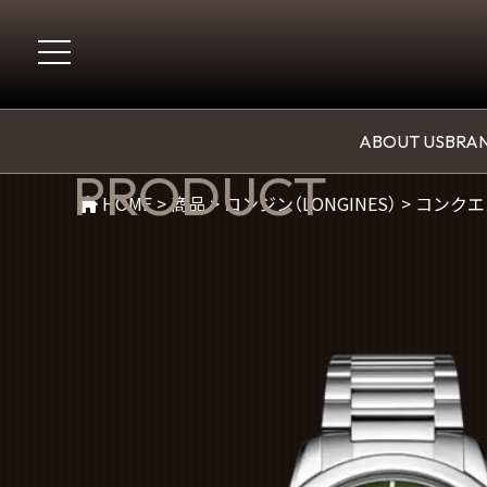
商品紹介
ABOUT US
BRAN
PRODUCT
HOME
>
商品
>
ロンジン（LONGINES）
>
コンクエス