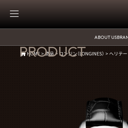
商品紹介
ABOUT US
BRAN
PRODUCT
HOME
>
商品
>
ロンジン（LONGINES）
>
ヘリテージ