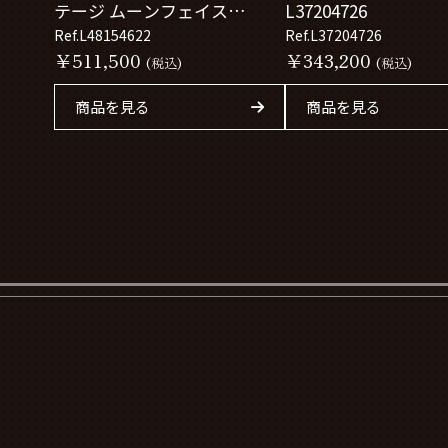
テージ ムーンフェイス
L37204726
L48154622
Ref.L48154622
Ref.L37204726
￥511,500
￥343,200
(税込)
(税込)
商品を見る
商品を見る