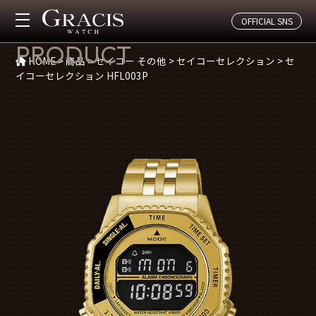
OFFICIAL SNS
商品紹介
PRODUCT
HOME
>
商品
>
セイコー その他
>
セイコーセレクション
>
セ
イコーセレクション HFL003P