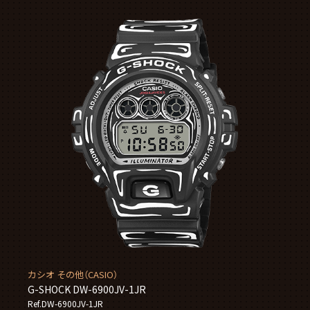
カシオ その他（CASIO）
G-SHOCK DW-6900JV-1JR
Ref.DW-6900JV-1JR