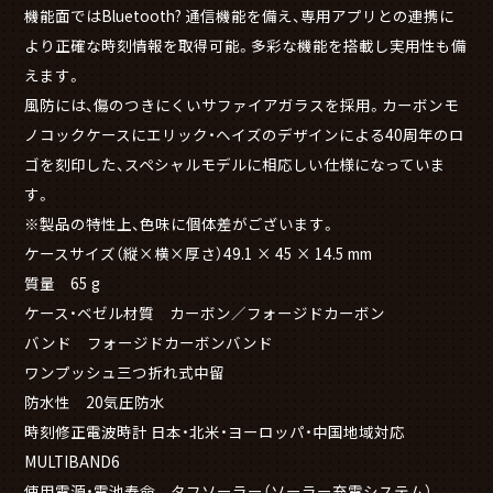
機能面ではBluetooth? 通信機能を備え、専用アプリとの連携に
より正確な時刻情報を取得可能。多彩な機能を搭載し実用性も備
えます。
風防には、傷のつきにくいサファイアガラスを採用。カーボンモ
ノコックケースにエリック・ヘイズのデザインによる40周年のロ
ゴを刻印した、スペシャルモデルに相応しい仕様になっていま
す。
※製品の特性上、色味に個体差がございます。
ケースサイズ（縦×横×厚さ）49.1 × 45 × 14.5 mm
質量 65 g
ケース・ベゼル材質 カーボン／フォージドカーボン
バンド フォージドカーボンバンド
ワンプッシュ三つ折れ式中留
防水性 20気圧防水
時刻修正電波時計 日本・北米・ヨーロッパ・中国地域対応
MULTIBAND6
使用電源・電池寿命 タフソーラー（ソーラー充電システム）