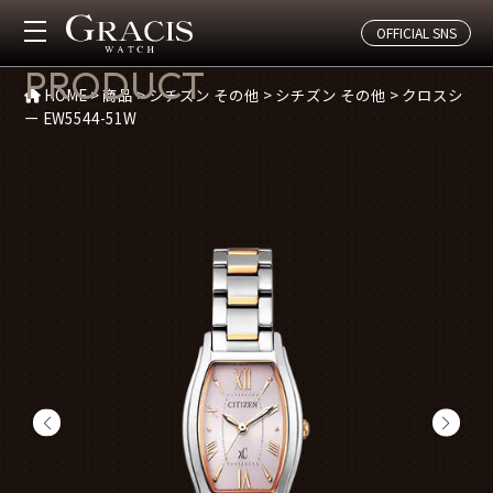
OFFICIAL SNS
商品紹介
PRODUCT
HOME
>
商品
>
シチズン その他
>
シチズン その他
>
クロスシ
ー EW5544-51W