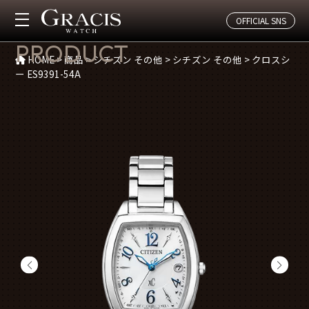
OFFICIAL SNS
商品紹介
PRODUCT
HOME
>
商品
>
シチズン その他
>
シチズン その他
>
クロスシ
ー ES9391-54A